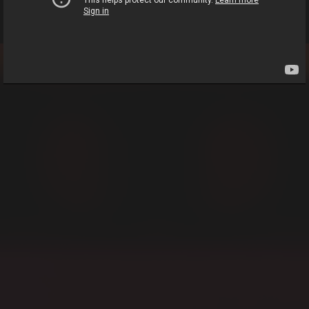
©Aniplex Inc.
©Nippon Ichi Software, Inc.
2024年9月6日
お知らせ
Published by Drecom Co., Ltd.
MAPイベント「魔界五燐開幕！禁メダルを狙うの
は……魔王ゼノン！？」が開催決定!
2024年9月5日
お知らせ
運営プリニーからのお知らせッス！
2024年8月6日
お知らせ
MAPイベント「おいでよ怨泉祭り～仁義なき商い～」
が開催決定！
2024年7月6日
お知らせ
MAPイベント「爆熱！美威血罵麗トーナメント！」が
開催！
2024年6月6日
お知らせ
MAPイベント「開催！ 地獄のオーケストラコンサー