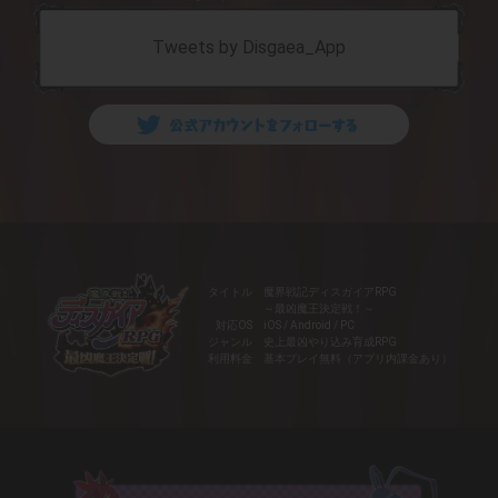
2025年3月5日
お知らせ
「ファントム・ブレイブ 幽霊船団と消えた英雄」コラ
Tweets by Disgaea_App
ボMAPイベント「ファントム・ブレイブ ゾンビ軍団
とビン詰めの英雄」開催決定！
2025年2月6日
お知らせ
MAPイベント「屠気滅鬼！魔と青春のバレンタイン
２」開催決定！
2025年1月1日
お知らせ
運営プリニーからのお知らせッス！
タイトル
魔界戦記ディスガイアRPG
～最凶魔王決定戦！～
対応OS
iOS / Android / PC
ジャンル
史上最凶やり込み育成RPG
2025年1月1日
お知らせ
利用料金
基本プレイ無料（アプリ内課金あり）
MAPイベント「ＭＯＣＨＩ“ヘビ”に見られたら、正月
終了」開催決定！
2024年12月7日
お知らせ
MAPイベント「よい子ｖｓワルい子！聖夜のプレゼン