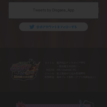
2025年3月5日
お知らせ
「ファントム・ブレイブ 幽霊船団と消えた英雄」コラ
Tweets by Disgaea_App
ボMAPイベント「ファントム・ブレイブ ゾンビ軍団
とビン詰めの英雄」開催決定！
2025年2月6日
お知らせ
MAPイベント「屠気滅鬼！魔と青春のバレンタイン
２」開催決定！
2025年1月1日
お知らせ
運営プリニーからのお知らせッス！
タイトル
魔界戦記ディスガイアRPG
～最凶魔王決定戦！～
対応OS
iOS / Android / PC
ジャンル
史上最凶やり込み育成RPG
2025年1月1日
お知らせ
利用料金
基本プレイ無料（アプリ内課金あり）
MAPイベント「ＭＯＣＨＩ“ヘビ”に見られたら、正月
終了」開催決定！
2024年12月7日
お知らせ
MAPイベント「よい子ｖｓワルい子！聖夜のプレゼン