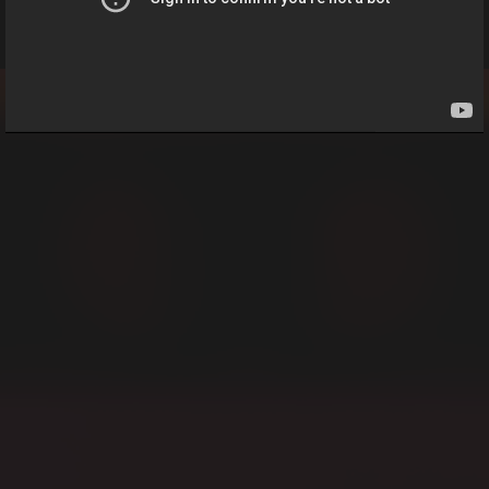
©Aniplex Inc.
©Nippon Ichi Software, Inc.
2024年9月6日
お知らせ
Published by Drecom Co., Ltd.
MAPイベント「魔界五燐開幕！禁メダルを狙うの
は……魔王ゼノン！？」が開催決定!
2024年9月5日
お知らせ
運営プリニーからのお知らせッス！
2024年8月6日
お知らせ
MAPイベント「おいでよ怨泉祭り～仁義なき商い～」
が開催決定！
2024年7月6日
お知らせ
MAPイベント「爆熱！美威血罵麗トーナメント！」が
開催！
2024年6月6日
お知らせ
MAPイベント「開催！ 地獄のオーケストラコンサー